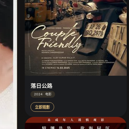
落日公路
2024 · 电影
立即观影