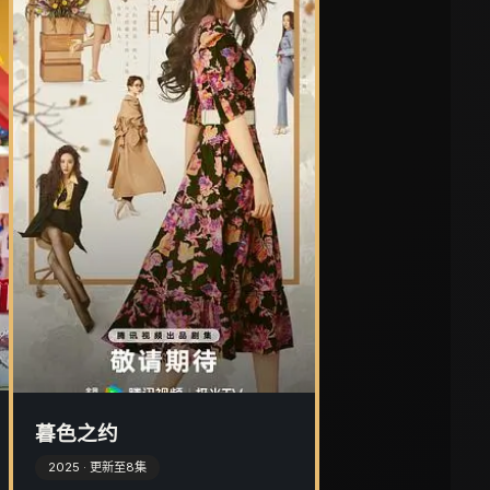
暮色之约
2025 · 更新至8集