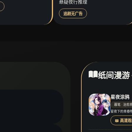
悬疑夜行推理
追剧无广告
纸间漫游 
星夜涂鸦
暮笔 · 治愈
星夜下的青春
📖 高清