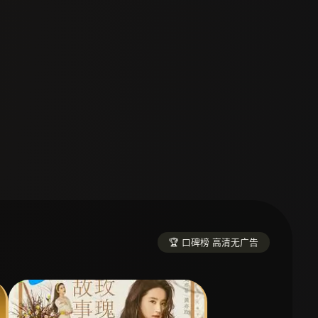
🏆 口碑榜 高清无广告