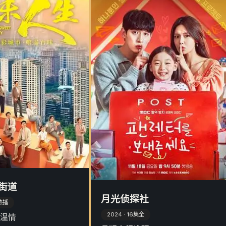
街道
月光侦探社
集热播
2024 · 16集全
温情