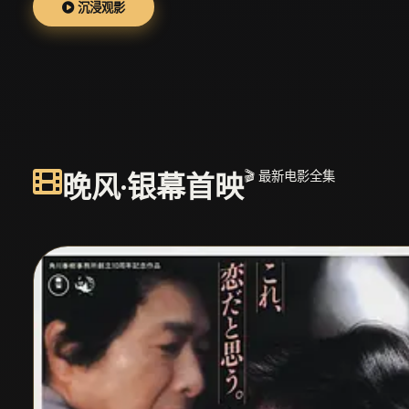
沉浸观影
🎬 最新电影全集
晚风·银幕首映