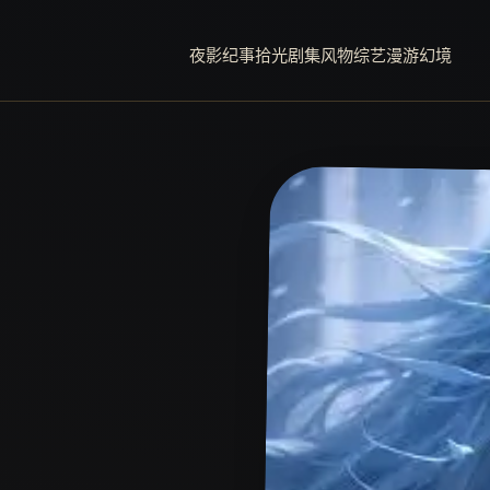
夜影纪事
拾光剧集
风物综艺
漫游幻境